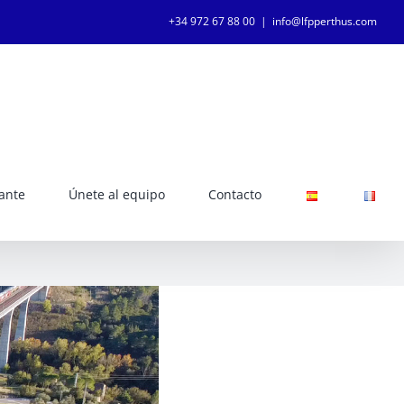
+34 972 67 88 00
|
info@lfpperthus.com
tante
Únete al equipo
Contacto