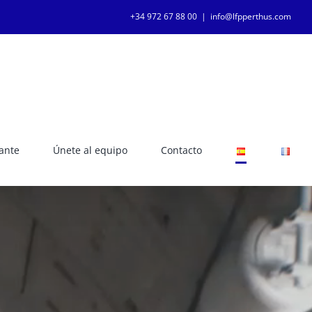
+34 972 67 88 00
|
info@lfpperthus.com
tante
Únete al equipo
Contacto