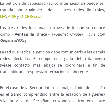
La petición de capacidad (surco internacional) puede se
tratada por cualquiera de las tres redes limítrofes
LFP
,
ADIF
y
SNCF Réseau
.
Las tres redes funcionan a través de lo que se conoc
como
«Ventanilla Única»
(«
Guichet Unique»
, «
One Sto
Shop»
u «OSS»).
La red que reciba la petición debe comunicarlo a las demá
redes afectadas. El equipo encargado del tratamient
(véase contacto más abajo) se coordinará a fin d
transmitir una respuesta internacional coherente.
En el caso de la Sección Internacional, el límite de secció
es el tramo comprendido entre la estación de Figueres
Vilafant y la de Perpiñán, cruzando la frontera entr