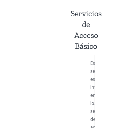
Servicios
de
Acceso
Básico
Estos
servicios
están
integrados
en
los
servicios
de
acceso