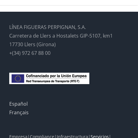
LÍNEA FIGUERAS PERPIGNAN, S.A.
Carretera de Llers a Hostalets GIP-5107, km1
17730 Llers (Girona)
+(34) 972 67 88 00
Español
Français
Empresa
Compliance
Infraestructura
Servicios