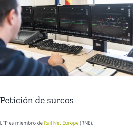
Petición de surcos
LFP
es miembro de
Rail Net Europe
(RNE).