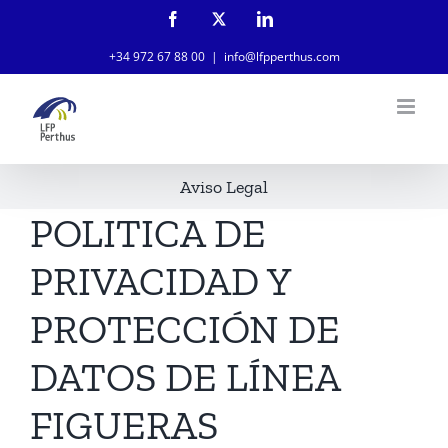
Saltar
Facebook
X
LinkedIn
-
al
Twitter
+34 972 67 88 00
|
info@lfpperthus.com
contenido
Aviso Legal
POLITICA DE
PRIVACIDAD Y
PROTECCIÓN DE
DATOS DE LÍNEA
FIGUERAS