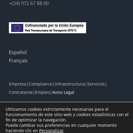
+(34) 972 67 88 00
Español
Français
Empresa
Compliance
Infraestructura
Servicios
Contratante
Empleo
Aviso Legal
Utilizamos cookies estrictamente necesarias para el
funcionamiento de este sitio web y cookies estadísticas con el
fin de optimizar la navegación.
© Copyright 2024 |
Línea Figueras Perpignan S.A.
| All Rights
Puede cambiar sus preferencias en cualquier momento
Reserved |
Aviso Legal
|
Avis Légal
haciendo clic en
Personalizar