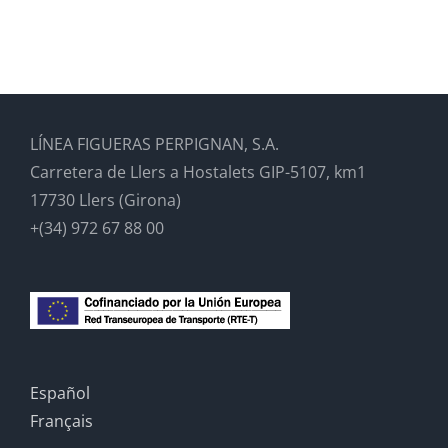
LÍNEA FIGUERAS PERPIGNAN, S.A.
Carretera de Llers a Hostalets GIP-5107, km1
17730 Llers (Girona)
+(34) 972 67 88 00
Español
Français