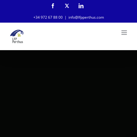
Skip
Facebook
X
LinkedIn
-
to
Twitter
+34 972 67 88 00
|
info@lfpperthus.com
content