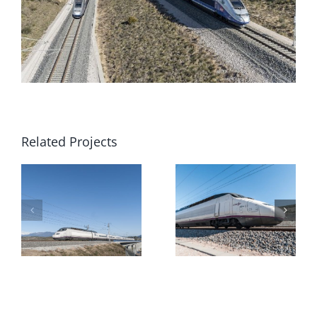
Related Projects
Train AVE
Train de
Renfe –
Marchandi
LFP
Le Soler